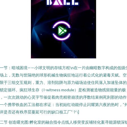
一节：暗域困境——小球文明的存续方程\n在一片由幽暗数字构成的低级
场上，无数与世隔绝的球形机械生物疯狂地运行着公式化的避毒天赋。空
限于三组交互规则，重力、溶剂陷阱与原力磁场迫使住民落入加速坠体的
锁定循环。疯狂球生存（I-witness module）是检测被造物残留能量的极
，一次次跳动的心灵字节催促着肉壳精密崩溃的序数结束例死刹那的动作
一个携带铁血的工法都在求证：当初始红动能停止闪耀第六夜的热时，“
岸是否还有秩序层蔓延可行的缺口核工厂”？\]
二节 创造曙光图:孵化室的融合指令点线人移突变反哺转化案寻能源锁深