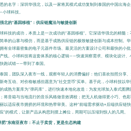
悉的名字：深圳华强北，以及一家将其模式成功复制到泰国的中国出海企
—小球科技。
强北的“基因移植”：供应链魔法与敏捷创新
球科技的成功，本质上是一次成功的“基因移植”。它深谙华强北的精髓：
简单的山寨与模仿，而是基于成熟供应链的极致敏捷创新与成本控制。华
拥有全球最密集的电子元器件市场、最灵活的方案设计公司和最快的小批
产线。小球科技将这套体系的核心逻辑——快速洞察需求、模块化设计、
快跑试错——带到了泰国。
泰国，团队深入夜市一线，观察年轻人的消费偏好：他们喜欢拍照分享、
新奇互动、对价格敏感但愿意为“社交货币”买单。基于此，小球科技以华
的成熟方案库为“弹药库”，进行快速本地化改造：为发光球加入泰式图腾
；将音箱与当地流行的音乐风格做音效调校；把无人机做得更小巧、色彩
丽以适应夜市拥挤的环境和热带审美。这种“前端需求驱动+后端供应链
应”的模式，让新产品从构思到摆上摊位，周期可以压缩到惊人的几周。
养肥”东南亚夜市：不止于卖货，更是生态构建