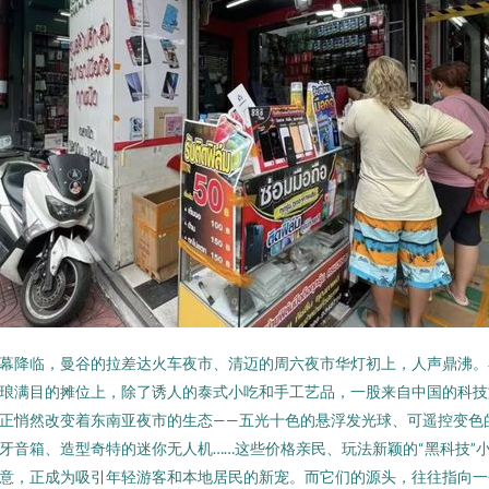
幕降临，曼谷的拉差达火车夜市、清迈的周六夜市华灯初上，人声鼎沸。
琅满目的摊位上，除了诱人的泰式小吃和手工艺品，一股来自中国的科技
正悄然改变着东南亚夜市的生态——五光十色的悬浮发光球、可遥控变色
牙音箱、造型奇特的迷你无人机……这些价格亲民、玩法新颖的“黑科技”
意，正成为吸引年轻游客和本地居民的新宠。而它们的源头，往往指向一