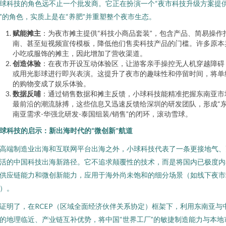
球科技的角色远不止一个批发商。它正在扮演一个“夜市科技升级方案提
”的角色，实质上是在“养肥”并重塑整个夜市生态。
赋能摊主
：为夜市摊主提供“科技小商品套装”，包含产品、简易操作
南、甚至短视频宣传模板，降低他们售卖科技产品的门槛。许多原本
小吃或服饰的摊主，因此增加了营收渠道。
创造体验
：在夜市开设互动体验区，让游客亲手操控无人机穿越障碍
或用光影球进行即兴表演。这提升了夜市的趣味性和停留时间，将单
的购物变成了娱乐体验。
数据反哺
：通过销售数据和摊主反馈，小球科技能精准把握东南亚市
最前沿的潮流脉搏，这些信息又迅速反馈给深圳的研发团队，形成“
南亚需求-华强北研发-泰国组装/销售”的闭环，滚动雪球。
球科技的启示：新出海时代的“微创新”航道
高端制造业出海和互联网平台出海之外，小球科技代表了一条更接地气、
活的中国科技出海新路径。它不追求颠覆性的技术，而是将国内已极度内
供应链能力和微创新能力，应用于海外尚未饱和的细分场景（如线下夜市
）。
证明了，在RCEP（区域全面经济伙伴关系协定）框架下，利用东南亚与
的地理临近、产业链互补优势，将中国“世界工厂”的敏捷制造能力与本地