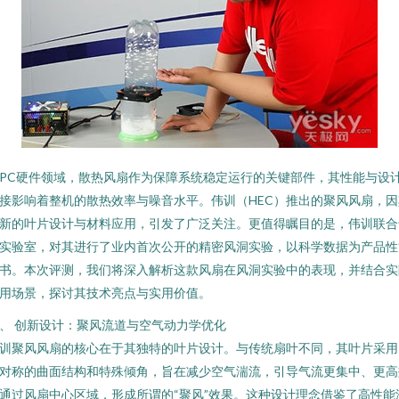
PC硬件领域，散热风扇作为保障系统稳定运行的关键部件，其性能与设
接影响着整机的散热效率与噪音水平。伟训（HEC）推出的聚风风扇，因
新的叶片设计与材料应用，引发了广泛关注。更值得瞩目的是，伟训联合
实验室，对其进行了业内首次公开的精密风洞实验，以科学数据为产品性
书。本次评测，我们将深入解析这款风扇在风洞实验中的表现，并结合实
用场景，探讨其技术亮点与实用价值。
、 创新设计：聚风流道与空气动力学优化
训聚风风扇的核心在于其独特的叶片设计。与传统扇叶不同，其叶片采用
对称的曲面结构和特殊倾角，旨在减少空气湍流，引导气流更集中、更高
通过风扇中心区域，形成所谓的“聚风”效果。这种设计理念借鉴了高性能