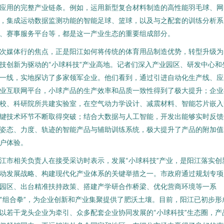
应用的完整产业链条。例如，运用新型复合材料制造的高性能羽毛球、网
，集成运动数据监测功能的智能足球、篮球，以及与之配套的训练分析系
、赛事服务平台等，都是这一产业生态的重要组成部分。
次媒体行的焦点，正是阳江如何将传统的体育用品制造优势，转型升级为
技创新为驱动的“小球科技”产业高地。记者们深入产业园区、研发中心和
一线，实地探访了多家领军企业。他们看到，通过引进自动化生产线、应
业互联网平台，小球产品的生产效率和品质一致性得到了极大提升；企业
校、科研院所共建实验室，在空气动力学设计、减震材料、智能芯片嵌入
键技术环节不断取得突破；结合大数据与人工智能，开发出能够实时反馈
姿态、力度、轨迹的智能产品与辅助训练系统，极大提升了产品的附加值
户体验。
江市相关负责人在接受采访时表示，发展“小球科技”产业，是阳江落实创
动发展战略、构建现代化产业体系的关键举措之一。市政府通过规划专项
园区、出台精准扶持政策、搭建产学研合作桥梁、优化营商环境等一系
“组合拳”，为企业创新和产业集聚提供了肥沃土壤。目前，阳江已初步形
以若干龙头企业为牵引、众多配套企业协同发展的“小球科技”生态圈，产