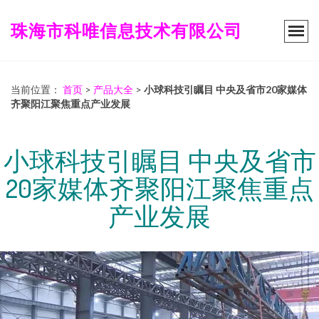
珠海市科唯信息技术有限公司
当前位置：
首页
>
产品大全
>
小球科技引瞩目 中央及省市20家媒体
齐聚阳江聚焦重点产业发展
小球科技引瞩目 中央及省市
20家媒体齐聚阳江聚焦重点
产业发展