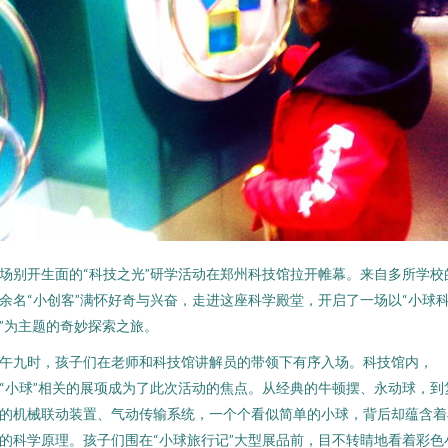
场别开生面的“科技之光”研学活动在郑州科技馆拉开帷幕。来自多所学校
余名“小创客”满怀好奇与兴奋，走进这座科学殿堂，开启了一场以“小球
”为主题的奇妙探索之旅。
午九时，孩子们在老师和科技馆讲解员的带领下有序入场。科技馆内，
“小球”相关的展项成为了此次活动的焦点。从经典的牛顿摆、永动球，到
的机械联动装置、气动传输系统，一个个看似简单的小球，背后却蕴含着
的科学原理。孩子们围在“小球旅行记”大型展品前，目不转睛地看着彩色