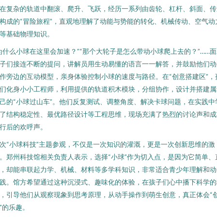
在复杂的轨道中翻滚、爬升、飞跃，经历一系列由齿轮、杠杆、斜面、传
构成的“冒险旅程”，直观地理解了动能与势能的转化、机械传动、空气动
等基础物理知识。
为什么小球在这里会加速？”“那个大轮子是怎么带动小球爬上去的？”……
子们接连不断的提问，讲解员用生动易懂的语言一一解答，并鼓励他们动
作旁边的互动模型，亲身体验控制小球的速度与路径。在“创意搭建区”，
们化身小小工程师，利用提供的轨道积木模块，分组协作，设计并搭建属
己的“小球过山车”。他们反复测试、调整角度、解决卡球问题，在实践中
了结构稳定性、最优路径设计等工程思维，现场充满了热烈的讨论声和成
行后的欢呼声。
次“小球科技”主题参观，不仅是一次知识的灌溉，更是一次创新思维的激
。郑州科技馆相关负责人表示，选择“小球”作为切入点，是因为它简单、
，却能串联起力学、机械、材料等多学科知识，非常适合青少年理解和动
践。馆方希望通过这种沉浸式、趣味化的体验，在孩子们心中播下科学的
，引导他们从观察现象到思考原理，从动手操作到萌生创意，真正体会“
”的乐趣。